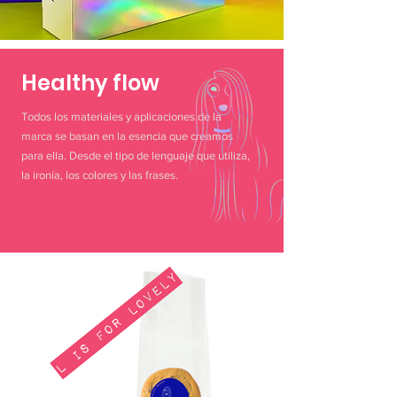
Healthy flow
Todos los materiales y aplicaciones de la
marca se basan en la esencia que creamos
para ella. Desde el tipo de lenguaje que utiliza,
la ironía, los colores y las frases.